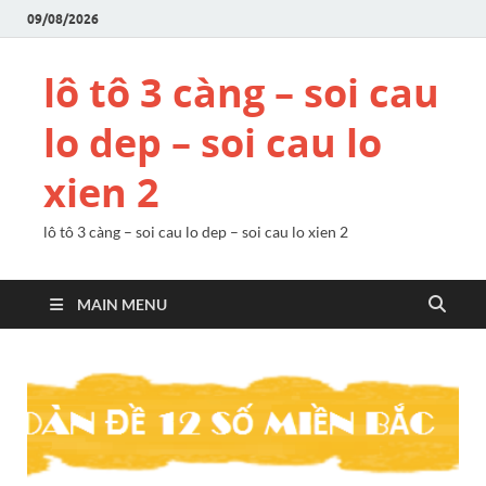
09/08/2026
lô tô 3 càng – soi cau
lo dep – soi cau lo
xien 2
lô tô 3 càng – soi cau lo dep – soi cau lo xien 2
MAIN MENU