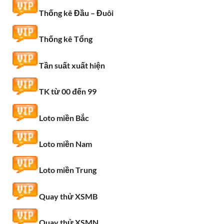
Thống kê Đầu – Đuôi
Thống kê Tổng
Tần suất xuất hiện
TK từ 00 đến 99
Loto miền Bắc
Loto miền Nam
Loto miền Trung
Quay thử XSMB
Quay thử XSMN