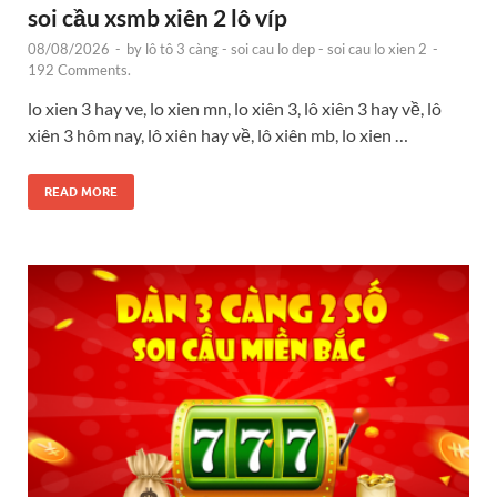
soi cầu xsmb xiên 2 lô víp
08/08/2026
-
by
lô tô 3 càng - soi cau lo dep - soi cau lo xien 2
-
192 Comments.
lo xien 3 hay ve, lo xien mn, lo xiên 3, lô xiên 3 hay về, lô
xiên 3 hôm nay, lô xiên hay về, lô xiên mb, lo xien …
READ MORE