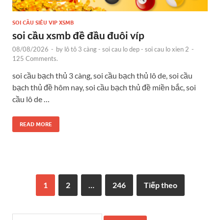
SOI CẦU SIÊU VIP XSMB
soi cầu xsmb đề đầu đuôi víp
08/08/2026
-
by
lô tô 3 càng - soi cau lo dep - soi cau lo xien 2
-
125 Comments.
soi cầu bạch thủ 3 càng, soi cầu bạch thủ lô de, soi cầu
bạch thủ đề hôm nay, soi cầu bạch thủ đề miền bắc, soi
cầu lô de …
READ MORE
1
2
…
246
Tiếp theo