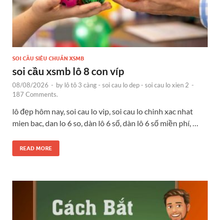
SOI CẦU SIÊU CHUẨN XSMB
soi cầu xsmb lô 8 con víp
08/08/2026
-
by
lô tô 3 càng - soi cau lo dep - soi cau lo xien 2
-
187 Comments.
lô đẹp hôm nay, soi cau lo vip, soi cau lo chinh xac nhat
mien bac, dan lo 6 so, dàn lô 6 số, dàn lô 6 số miền phí, …
READ MORE