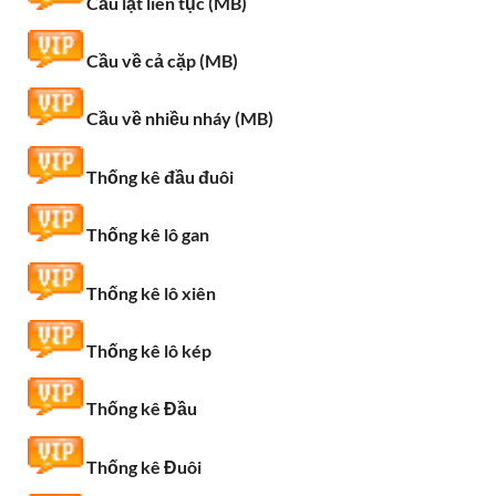
Cầu lật liên tục (MB)
Cầu về cả cặp (MB)
Cầu về nhiều nháy (MB)
Thống kê đầu đuôi
Thống kê lô gan
Thống kê lô xiên
Thống kê lô kép
Thống kê Đầu
Thống kê Đuôi