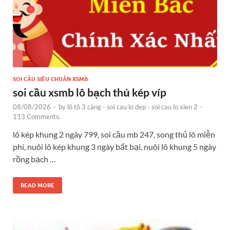
SOI CẦU SIÊU CHUẨN XSMB
soi cầu xsmb lô bạch thủ kép víp
08/08/2026
-
by
lô tô 3 càng - soi cau lo dep - soi cau lo xien 2
-
113 Comments.
lô kép khung 2 ngày 799, soi cầu mb 247, song thủ lô miễn
phí, nuôi lô kép khung 3 ngày bất bại, nuôi lô khung 5 ngày
rồng bạch …
READ MORE