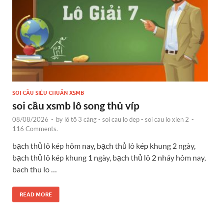
SOI CẦU SIÊU CHUẨN XSMB
soi cầu xsmb lô song thủ víp
08/08/2026
-
by
lô tô 3 càng - soi cau lo dep - soi cau lo xien 2
-
116 Comments.
bạch thủ lô kép hôm nay, bạch thủ lô kép khung 2 ngày,
bạch thủ lô kép khung 1 ngày, bạch thủ lô 2 nháy hôm nay,
bach thu lo …
READ MORE