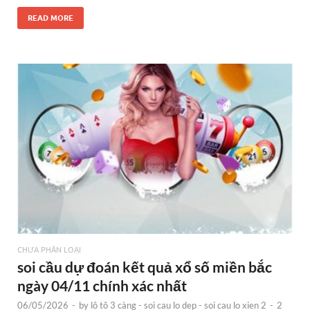
READ MORE
CHƯA PHÂN LOẠI
soi cầu dự đoán kết quả xổ số miền bắc
ngày 04/11 chính xác nhất
06/05/2026
-
by
lô tô 3 càng - soi cau lo dep - soi cau lo xien 2
-
2