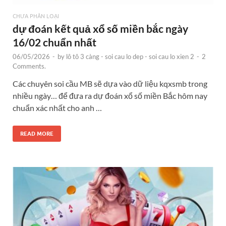
CHƯA PHÂN LOẠI
dự đoán kết quả xổ số miền bắc ngày
16/02 chuẩn nhất
06/05/2026
-
by
lô tô 3 càng - soi cau lo dep - soi cau lo xien 2
-
2
Comments.
Các chuyên soi cầu MB sẽ dựa vào dữ liệu kqxsmb trong
nhiều ngày… để đưa ra dự đoán xổ số miền Bắc hôm nay
chuẩn xác nhất cho anh …
READ MORE