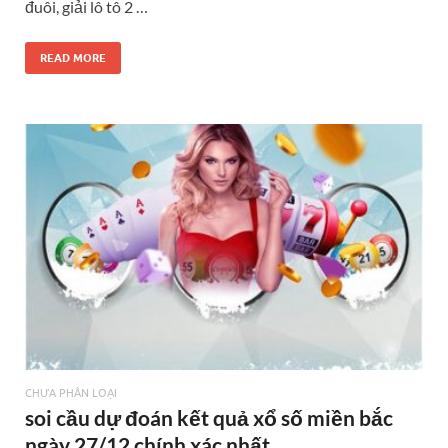
đuôi, giải lô tô 2 …
READ MORE
CHƯA PHÂN LOẠI
soi cầu dự đoán kết quả xổ số miền bắc
ngày 27/12 chính xác nhất