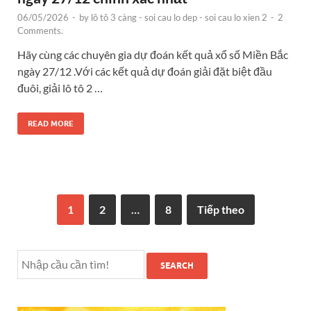
06/05/2026
-
by
lô tô 3 càng - soi cau lo dep - soi cau lo xien 2
-
2
Comments.
Hãy cùng các chuyên gia dự đoán kết quả xổ số Miền Bắc
ngày 27/12 .Với các kết quả dự đoán giải đặt biệt đầu
đuôi, giải lô tô 2 …
READ MORE
1
2
…
8
Tiếp theo
SEARCH