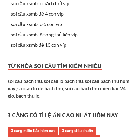
soi cầu xsmb lô bạch thủ víp
soi cầu xsmb đề 4 con víp
soi cầu xsmb lô 6 con víp
soi cầu xsmb lô song thủ kép víp
soi cầu xsmb đề 10 con víp
TỪ KHÓA SOI CẦU TÌM KIẾM NHIỀU
soi cau bach thu
,
soi cau lo bach thu
,
soi cau bach thu hom
nay
,
soi cau lo de bach thu
,
soi cau bach thu mien bac 24
gio
,
bach thu lo
,
3 CÀNG CÓ TỈ LỆ ĂN CAO NHẤT HÔM NAY
3 càng miền Bắc hôm nay
3 càng siêu chuẩn