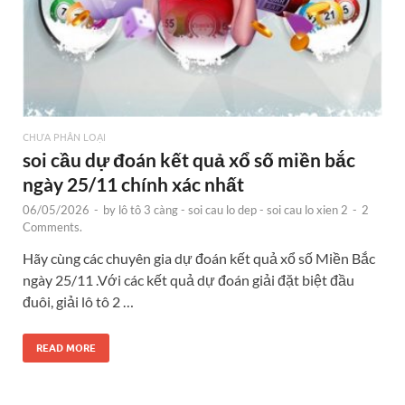
CHƯA PHÂN LOẠI
soi cầu dự đoán kết quả xổ số miền bắc
ngày 25/11 chính xác nhất
06/05/2026
-
by
lô tô 3 càng - soi cau lo dep - soi cau lo xien 2
-
2
Comments.
Hãy cùng các chuyên gia dự đoán kết quả xổ số Miền Bắc
ngày 25/11 .Với các kết quả dự đoán giải đặt biệt đầu
đuôi, giải lô tô 2 …
READ MORE