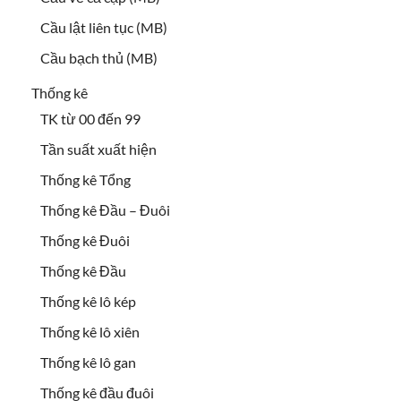
Cầu lật liên tục (MB)
Cầu bạch thủ (MB)
Thống kê
TK từ 00 đến 99
Tần suất xuất hiện
Thống kê Tổng
Thống kê Đầu – Đuôi
Thống kê Đuôi
Thống kê Đầu
Thống kê lô kép
Thống kê lô xiên
Thống kê lô gan
Thống kê đầu đuôi