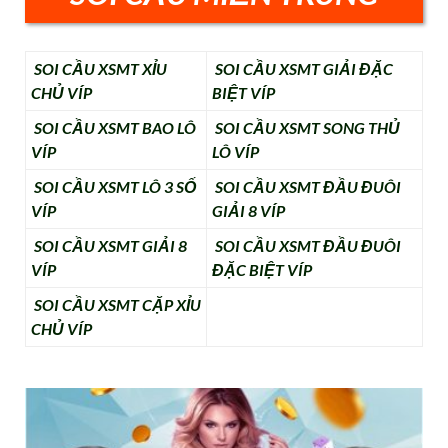
SOI CẦU XSMT XỈU
SOI CẦU XSMT GIẢI ĐẶC
CHỦ VÍP
BIỆT VÍP
SOI CẦU XSMT BAO LÔ
SOI CẦU XSMT SONG THỦ
VÍP
LÔ VÍP
SOI CẦU XSMT LÔ 3 SỐ
SOI CẦU XSMT ĐẦU ĐUÔI
VÍP
GIẢI 8 VÍP
SOI CẦU XSMT GIẢI 8
SOI CẦU XSMT ĐẦU ĐUÔI
VÍP
ĐẶC BIỆT VÍP
SOI CẦU XSMT CẶP XỈU
CHỦ VÍP