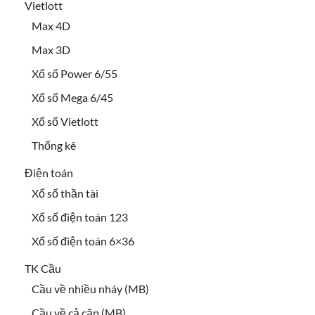
Vietlott
Max 4D
Max 3D
Xổ số Power 6/55
Xổ số Mega 6/45
Xổ số Vietlott
Thống kê
Điện toán
Xổ số thần tài
Xổ số điện toán 123
Xổ số điện toán 6×36
TK Cầu
Cầu về nhiều nháy (MB)
Cầu về cả cặp (MB)