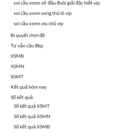
soi cầu xsmn sớ đầu đuôi giải đặc biệt víp
soi cầu xsmn song thủ lô víp
soi cầu xsmn xíu chủ víp
Bí quyết chơi đề
Tư vẫn cầu đẹp
XSMB
XSMN
XSMT
Kết quả hôm nay
Sổ kết quả
Sổ kết quả XSMT
Sổ kết quả XSMN
Sổ kết quả XSMB