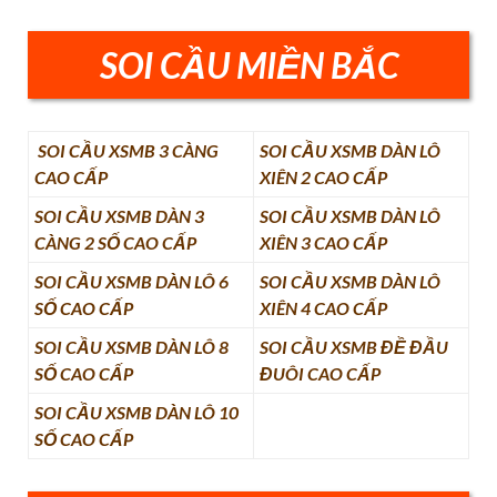
SOI CẦU MIỀN BẮC
SOI CẦU XSMB 3 CÀNG
SOI CẦU XSMB DÀN LÔ
CAO CẤP
XIÊN 2 CAO CẤP
SOI CẦU XSMB DÀN 3
SOI CẦU XSMB DÀN LÔ
CÀNG 2 SỐ CAO CẤP
XIÊN 3 CAO CẤP
SOI CẦU XSMB DÀN LÔ 6
SOI CẦU XSMB DÀN LÔ
SỐ CAO CẤP
XIÊN 4 CAO CẤP
SOI CẦU XSMB DÀN LÔ 8
SOI CẦU XSMB ĐỀ ĐẦU
SỐ CAO CẤP
ĐUÔI CAO CẤP
SOI CẦU XSMB DÀN LÔ 10
SỐ CAO CẤP