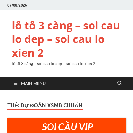
07/08/2026
lô tô 3 càng – soi cau
lo dep – soi cau lo
xien 2
lô tô 3 càng – soi cau lo dep – soi cau lo xien 2
MAIN MENU
THẺ:
DỰ ĐOÁN XSMB CHUẨN
SOI CẦU VIP