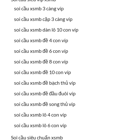
soi cầu xsmb 3 càng víp
soi cầu xsmb cặp 3 càng víp
soi cầu xsmb dàn lô 10 con víp
soi cầu xsmb đề 4 con víp
soi cầu xsmb đề 6 con víp
soi cầu xsmb đề 8 con víp
soi cầu xsmb đề 10 con víp
soi cầu xsmb đề bạch thủ víp
soi cầu xsmb đề đầu đuôi víp
soi cầu xsmb đề song thủ víp
soi cầu xsmb lô 4 con víp
soi cầu xsmb lô 6 con víp
Soi cầu siêu chuẩn xsmb