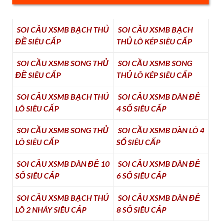
SOI CẦU XSMB BẠCH THỦ
SOI CẦU XSMB BẠCH
ĐỀ SIÊU CẤP
THỦ LÔ KÉP SIÊU CẤP
SOI CẦU XSMB SONG THỦ
SOI CẦU XSMB SONG
ĐỀ SIÊU CẤP
THỦ LÔ KÉP SIÊU CẤP
SOI CẦU XSMB BẠCH THỦ
SOI CẦU XSMB DÀN ĐỀ
LÔ SIÊU CẤP
4 SỐ SIÊU CẤP
SOI CẦU XSMB SONG THỦ
SOI CẦU XSMB DÀN LÔ 4
LÔ SIÊU CẤP
SỐ SIÊU CẤP
SOI CẦU XSMB DÀN ĐỀ 10
SOI CẦU XSMB DÀN ĐỀ
SỐ SIÊU CẤP
6 SỐ SIÊU CẤP
SOI CẦU XSMB BẠCH THỦ
SOI CẦU XSMB DÀN ĐỀ
LÔ 2 NHÁY SIÊU CẤP
8 SỐ SIÊU CẤP