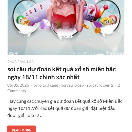
CHƯA PHÂN LOẠI
soi cầu dự đoán kết quả xổ số miền bắc
ngày 18/11 chính xác nhất
06/05/2026
-
by
lô tô 3 càng - soi cau lo dep - soi cau lo xien 2
-
2
Comments.
Hãy cùng các chuyên gia dự đoán kết quả xổ số Miền Bắc
ngày 18/11 .Với các kết quả dự đoán giải đặt biệt đầu
đuôi, giải lô tô 2 …
READ MORE