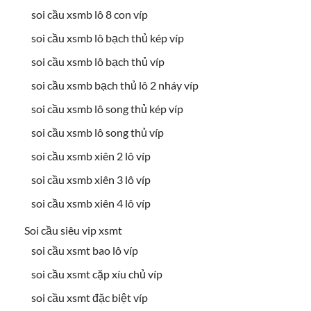
soi cầu xsmb lô 8 con víp
soi cầu xsmb lô bạch thủ kép víp
soi cầu xsmb lô bạch thủ víp
soi cầu xsmb bạch thủ lô 2 nháy víp
soi cầu xsmb lô song thủ kép víp
soi cầu xsmb lô song thủ víp
soi cầu xsmb xiên 2 lô víp
soi cầu xsmb xiên 3 lô víp
soi cầu xsmb xiên 4 lô víp
Soi cầu siêu vip xsmt
soi cầu xsmt bao lô víp
soi cầu xsmt cặp xíu chủ víp
soi cầu xsmt đặc biệt víp