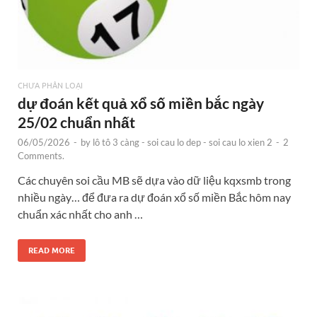
CHƯA PHÂN LOẠI
dự đoán kết quả xổ số miền bắc ngày
25/02 chuẩn nhất
06/05/2026
-
by
lô tô 3 càng - soi cau lo dep - soi cau lo xien 2
-
2
Comments.
Các chuyên soi cầu MB sẽ dựa vào dữ liệu kqxsmb trong
nhiều ngày… để đưa ra dự đoán xổ số miền Bắc hôm nay
chuẩn xác nhất cho anh …
READ MORE