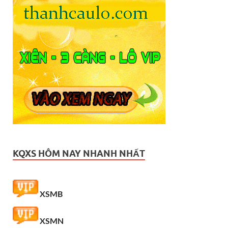
KQXS HÔM NAY NHANH NHẤT
XSMB
XSMN