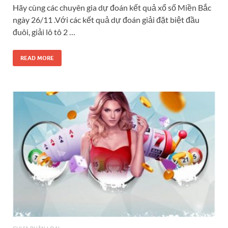
Hãy cùng các chuyên gia dự đoán kết quả xổ số Miền Bắc
ngày 26/11 .Với các kết quả dự đoán giải đặt biệt đầu
đuôi, giải lô tô 2 …
READ MORE