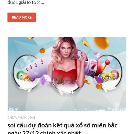
đuôi, giải lô tô 2 …
READ MORE
CHƯA PHÂN LOẠI
soi cầu dự đoán kết quả xổ số miền bắc
ngày 27/12 chính xác nhất