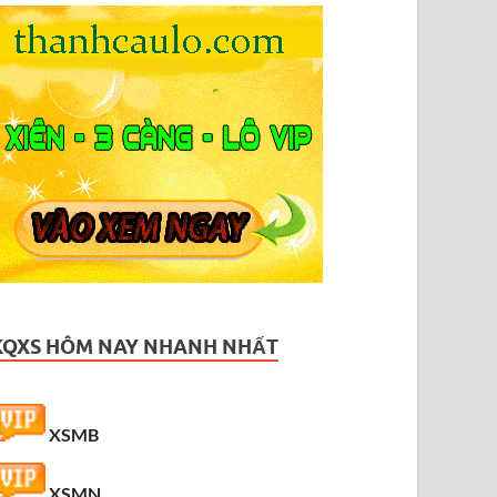
KQXS HÔM NAY NHANH NHẤT
XSMB
XSMN