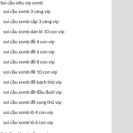
Soi cầu siêu vip xsmb
soi cầu xsmb 3 càng víp
soi cầu xsmb cặp 3 càng víp
soi cầu xsmb dàn lô 10 con víp
soi cầu xsmb đề 4 con víp
soi cầu xsmb đề 6 con víp
soi cầu xsmb đề 8 con víp
soi cầu xsmb đề 10 con víp
soi cầu xsmb đề bạch thủ víp
soi cầu xsmb đề đầu đuôi víp
soi cầu xsmb đề song thủ víp
soi cầu xsmb lô 4 con víp
soi cầu xsmb lô 6 con víp