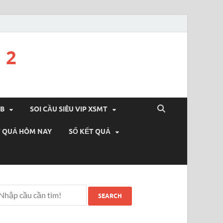
n 2
MB
SOI CẦU SIÊU VIP XSMT
 QUẢ HÔM NAY
SỔ KẾT QUẢ
SEARCH