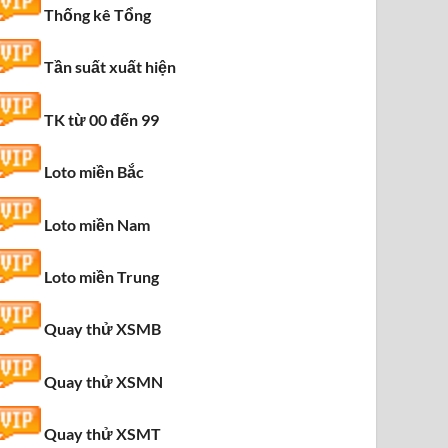
Thống kê Tổng
Tần suất xuất hiện
TK từ 00 đến 99
Loto miền Bắc
Loto miền Nam
Loto miền Trung
Quay thử XSMB
Quay thử XSMN
Quay thử XSMT