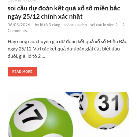
CHƯA PHÂN LOẠI
soi cầu dự đoán kết quả xổ số miền bắc
ngày 25/12 chính xác nhất
06/05/2026
-
by
lô tô 3 càng - soi cau lo dep - soi cau lo xien 2
-
2
Comments.
Hãy cùng các chuyên gia dự đoán kết quả xổ số Miền Bắc
ngày 25/12 .Với các kết quả dự đoán giải đặt biệt đầu
đuôi, giải lô tô 2 …
READ MORE