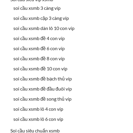
soi cầu xsmb 3 càng víp
soi cầu xsmb cặp 3 càng víp
soi cầu xsmb dàn lô 10 con víp
soi cầu xsmb đề 4 con víp
soi cầu xsmb đề 6 con víp
soi cầu xsmb đề 8 con víp
soi cầu xsmb đề 10 con víp
soi cầu xsmb đề bạch thủ víp
soi cầu xsmb đề đầu đuôi víp
soi cầu xsmb đề song thủ víp
soi cầu xsmb lô 4 con víp
soi cầu xsmb lô 6 con víp
Soi cầu siêu chuẩn xsmb