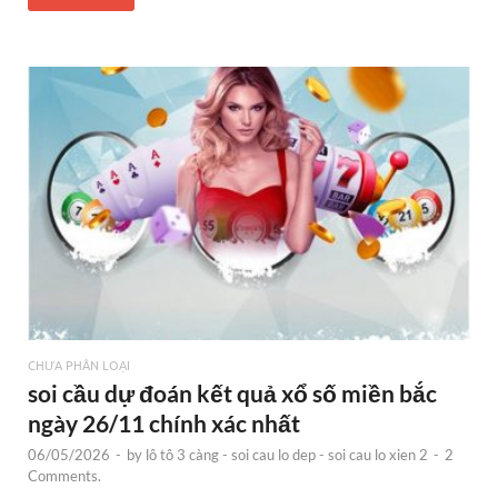
CHƯA PHÂN LOẠI
soi cầu dự đoán kết quả xổ số miền bắc
ngày 26/11 chính xác nhất
06/05/2026
-
by
lô tô 3 càng - soi cau lo dep - soi cau lo xien 2
-
2
Comments.