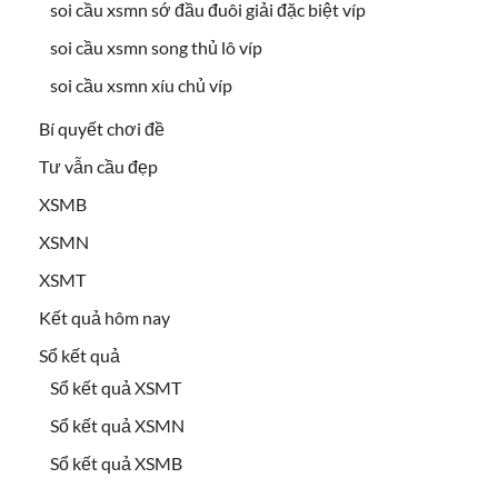
soi cầu xsmn sớ đầu đuôi giải đặc biệt víp
soi cầu xsmn song thủ lô víp
soi cầu xsmn xíu chủ víp
Bí quyết chơi đề
Tư vẫn cầu đẹp
XSMB
XSMN
XSMT
Kết quả hôm nay
Sổ kết quả
Sổ kết quả XSMT
Sổ kết quả XSMN
Sổ kết quả XSMB