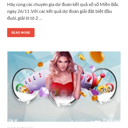
Hãy cùng các chuyên gia dự đoán kết quả xổ số Miền Bắc
ngày 26/11 .Với các kết quả dự đoán giải đặt biệt đầu
đuôi, giải lô tô 2 …
READ MORE