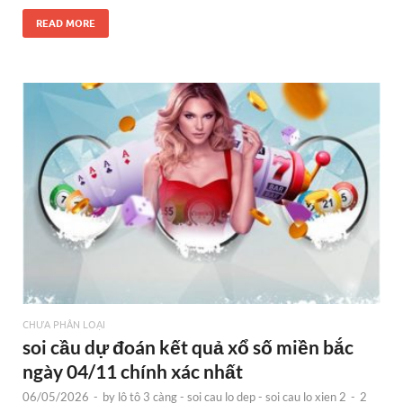
READ MORE
CHƯA PHÂN LOẠI
soi cầu dự đoán kết quả xổ số miền bắc
ngày 04/11 chính xác nhất
06/05/2026
-
by
lô tô 3 càng - soi cau lo dep - soi cau lo xien 2
-
2