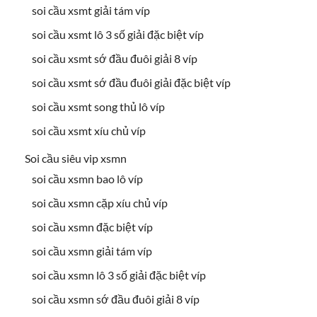
soi cầu xsmt giải tám víp
soi cầu xsmt lô 3 số giải đặc biệt víp
soi cầu xsmt sớ đầu đuôi giải 8 víp
soi cầu xsmt sớ đầu đuôi giải đặc biệt víp
soi cầu xsmt song thủ lô víp
soi cầu xsmt xíu chủ víp
Soi cầu siêu vip xsmn
soi cầu xsmn bao lô víp
soi cầu xsmn cặp xíu chủ víp
soi cầu xsmn đặc biệt víp
soi cầu xsmn giải tám víp
soi cầu xsmn lô 3 số giải đặc biệt víp
soi cầu xsmn sớ đầu đuôi giải 8 víp