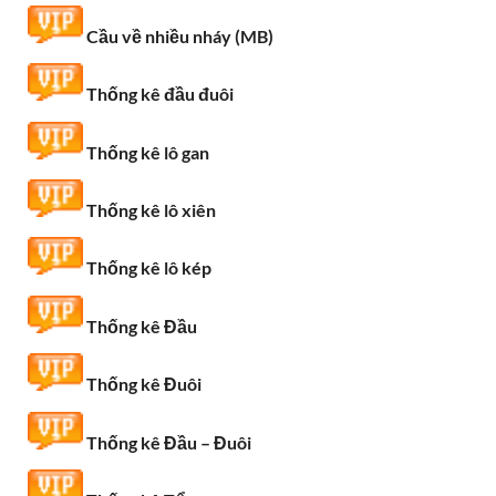
Cầu về nhiều nháy (MB)
Thống kê đầu đuôi
Thống kê lô gan
Thống kê lô xiên
Thống kê lô kép
Thống kê Đầu
Thống kê Đuôi
Thống kê Đầu – Đuôi