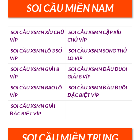
SOI CẦU MIỀN NAM
SOI CẦU XSMN XỈU CHỦ
SOI CẦU XSMN CẶP XỈU
VÍP
CHỦ VÍP
SOI CẦU XSMN LÔ 3 SỐ
SOI CẦU XSMN SONG THỦ
VÍP
LÔ VÍP
SOI CẦU XSMN GIẢI 8
SOI CẦU XSMN ĐẦU ĐUÔI
VÍP
GIẢI 8 VÍP
SOI CẦU XSMN BAO LÔ
SOI CẦU XSMN ĐẦU ĐUÔI
VÍP
ĐẶC BIỆT VÍP
SOI CẦU XSMN GIẢI
ĐẶC BIỆT VÍP
SOI CẦU MIỀN TRUNG