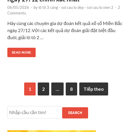
06/05/2026
-
by
lô tô 3 càng - soi cau lo dep - soi cau lo xien 2
-
2
Comments.
Hãy cùng các chuyên gia dự đoán kết quả xổ số Miền Bắc
ngày 27/12 .Với các kết quả dự đoán giải đặt biệt đầu
đuôi, giải lô tô 2 …
READ MORE
1
2
…
8
Tiếp theo
SEARCH