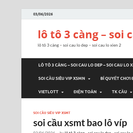
03/06/2026
lô tô 3 càng – soi 
lô tô 3 càng – soi cau lo dep – soi cau lo xien 2
LÔ TÔ 3 CÀNG – SOI CAU LO DEP – SOI CAU LO X
SOI CẦU SIÊU VIP XSMN
BÍ QUYẾT CHƠI 
VIETLOTT
ĐIỆN TOÁN
TK CẦU
SOI CẦU SIÊU VIP XSMT
soi cầu xsmt bao lô víp