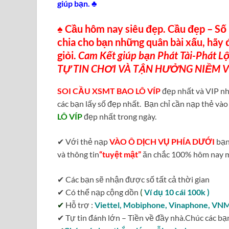
giúp bạn. ♣
♠ Cầu hôm nay siêu đẹp. Cầu đẹp – Số 
chia cho bạn những quân bài xấu, hãy
giỏi.
Cam Kết giúp bạn Phát Tài-Phát Lộc
TỰ TIN CHƠI VÀ TẬN HƯỞNG NIỀM V
SOI CẦU XSMT BAO LÔ VÍP
đẹp nhất và VIP nh
các bạn lấy số đẹp nhất. Bạn chỉ cần nạp thẻ vào
LÔ VÍP
đẹp nhất trong ngày.
✔ Với thẻ nạp
VÀO Ô DỊCH VỤ PHÍA DƯỚI
bạn
và thông tin
“tuyệt mật”
ăn chắc 100% hôm nay mà 
✔ Các bạn sẽ nhận được số tất cả thời gian
✔ Có thể nạp cộng dồn
(
Ví dụ 10 cái 100k )
✔
Hỗ trợ :
Viettel, Mobiphone, Vinaphone, VN
✔ Tự tin đánh lớn – Tiền về đầy nhà.Chúc các bạn