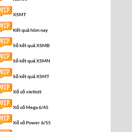
XSMT
Kết quả hôm nay
Sổ kết quả XSMB
Sổ kết quả XSMN
Sổ kết quả XSMT
Xổ số vietlott
Xổ số Mega 6/45
Xổ số Power 6/55