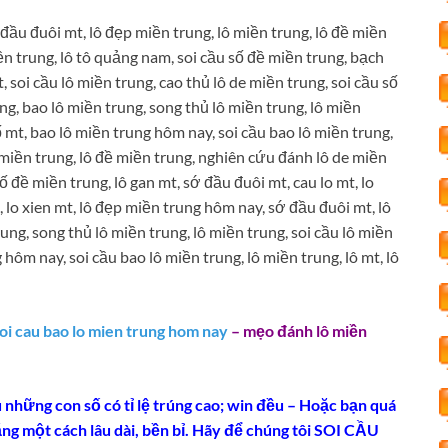
đầu đuôi mt, lô đẹp miền trung, lô miền trung, lô đề miền
ền trung, lô tô quảng nam, soi cầu số đề miền trung, bạch
soi cầu lô miền trung, cao thủ lô de miền trung, soi cầu số
ng, bao lô miền trung, song thủ lô miền trung, lô miền
 số mt, bao lô miền trung hôm nay, soi cầu bao lô miền trung,
lô miền trung, lô đề miền trung, nghiên cứu đánh lô de miền
ố đề miền trung, lô gan mt, sớ đầu đuôi mt, cau lo mt, lo
mt, lo xien mt, lô đẹp miền trung hôm nay, sớ đầu đuôi mt, lô
ung, song thủ lô miền trung, lô miền trung, soi cầu lô miền
g hôm nay, soi cầu bao lô miền trung, lô miền trung, lô mt, lô
oi cau bao lo mien trung hom nay
– mẹo đánh lô miền
 những con số có tỉ lệ trúng cao; win đều – Hoặc bạn quá
ắng một cách lâu dài, bền bỉ. Hãy để chúng tôi SOI CẦU