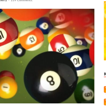
xien 2
-
139 Comments.