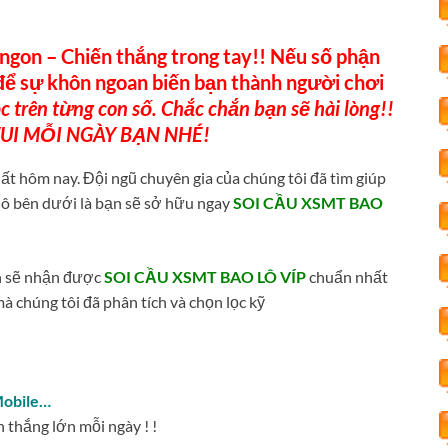
ngon – Chiến thắng trong tay!! Nếu số phận
 để sự khôn ngoan biến bạn thành người chơi
 trên từng con số. Chắc chắn bạn sẽ hài lòng!!
UI MỖI NGÀY BẠN NHÉ!
ất hôm nay. Đội ngũ chuyên gia của chúng tôi đã tìm giúp
 ô bên dưới là bạn sẽ sở hữu ngay
SOI CẦU XSMT BAO
 sẽ nhận được
SOI CẦU XSMT BAO LÔ VÍP
chuẩn nhất
chúng tôi đã phân tích và chọn lọc kỹ
Mobile…
 thắng lớn mỗi ngày ! !