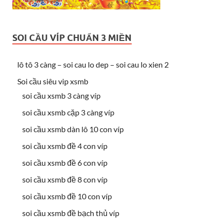
SOI CẦU VÍP CHUẨN 3 MIỀN
lô tô 3 càng – soi cau lo dep – soi cau lo xien 2
Soi cầu siêu vip xsmb
soi cầu xsmb 3 càng víp
soi cầu xsmb cặp 3 càng víp
soi cầu xsmb dàn lô 10 con víp
soi cầu xsmb đề 4 con víp
soi cầu xsmb đề 6 con víp
soi cầu xsmb đề 8 con víp
soi cầu xsmb đề 10 con víp
soi cầu xsmb đề bạch thủ víp