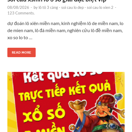
08/08/2026
-
by
lô tô 3 càng - soi cau lo dep - soi cau lo xien 2
-
123 Comments.
dự đoán lô xiên miền nam, kinh nghiệm lô de miền nam, lo
de mien nam, lô đá miền nam, nghiên cứu lô đề miền nam,
xo so lo to …
READ MORE