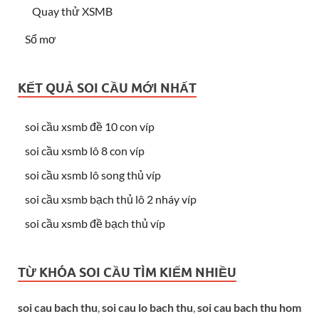
Quay thử XSMB
Sổ mơ
KẾT QUẢ SOI CẦU MỚI NHẤT
soi cầu xsmb đề 10 con víp
soi cầu xsmb lô 8 con víp
soi cầu xsmb lô song thủ víp
soi cầu xsmb bạch thủ lô 2 nháy víp
soi cầu xsmb đề bạch thủ víp
TỪ KHÓA SOI CẦU TÌM KIẾM NHIỀU
soi cau bach thu
,
soi cau lo bach thu
,
soi cau bach thu hom