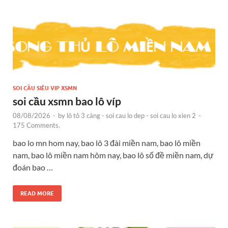
SOI CẦU SIÊU VIP XSMN
soi cầu xsmn bao lô víp
08/08/2026
-
by
lô tô 3 càng - soi cau lo dep - soi cau lo xien 2
-
175 Comments.
bao lo mn hom nay, bao lô 3 đài miền nam, bao lô miền
nam, bao lô miền nam hôm nay, bao lô số đề miền nam, dự
đoán bao …
READ MORE