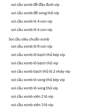
soi cầu xsmb đề đầu đuôi víp
soi cầu xsmb đề song thủ víp
soi cầu xsmb lô 4 con víp
soi cầu xsmb lô 6 con víp
Soi cầu siêu chuẩn xsmb
soi cầu xsmb lô 8 con víp
soi cầu xsmb lô bạch thủ kép víp
soi cầu xsmb lô bạch thủ víp
soi cầu xsmb bạch thủ lô 2 nháy víp
soi cầu xsmb lô song thủ kép víp
soi cầu xsmb lô song thủ víp
soi cầu xsmb xiên 2 lô víp
soi cầu xsmb xiên 3 lô víp