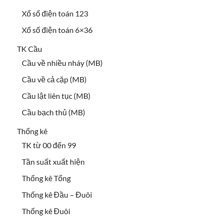
Xổ số điện toán 123
Xổ số điện toán 6×36
TK Cầu
Cầu về nhiều nháy (MB)
Cầu về cả cặp (MB)
Cầu lật liên tục (MB)
Cầu bạch thủ (MB)
Thống kê
TK từ 00 đến 99
Tần suất xuất hiện
Thống kê Tổng
Thống kê Đầu – Đuôi
Thống kê Đuôi