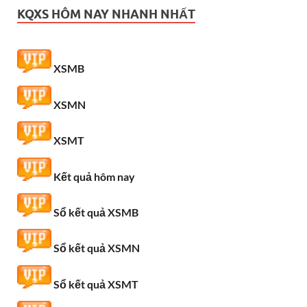
KQXS HÔM NAY NHANH NHẤT
XSMB
XSMN
XSMT
Kết quả hôm nay
Sổ kết quả XSMB
Sổ kết quả XSMN
Sổ kết quả XSMT