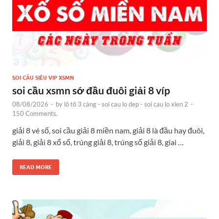
SOI CẦU SIÊU VIP XSMN
soi cầu xsmn sớ đầu đuôi giải 8 víp
08/08/2026
-
by
lô tô 3 càng - soi cau lo dep - soi cau lo xien 2
-
150 Comments.
giải 8 vé số, soi cầu giải 8 miền nam, giải 8 là đầu hay đuôi,
giải 8, giải 8 xổ số, trúng giải 8, trúng số giải 8, giai …
READ MORE