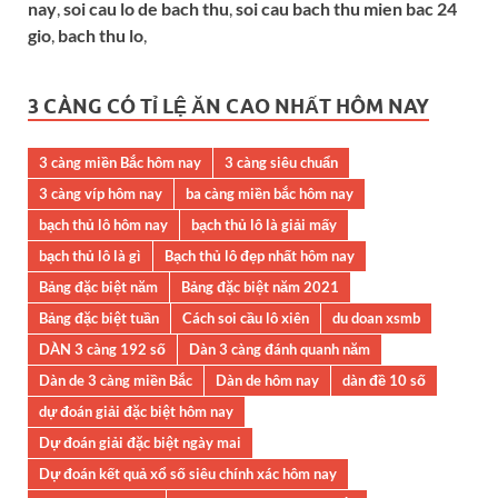
nay
,
soi cau lo de bach thu
,
soi cau bach thu mien bac 24
gio
,
bach thu lo
,
3 CÀNG CÓ TỈ LỆ ĂN CAO NHẤT HÔM NAY
3 càng miền Bắc hôm nay
3 càng siêu chuẩn
3 càng víp hôm nay
ba càng miền bắc hôm nay
bạch thủ lô hôm nay
bạch thủ lô là giải mấy
bạch thủ lô là gì
Bạch thủ lô đẹp nhất hôm nay
Bảng đặc biệt năm
Bảng đặc biệt năm 2021
Bảng đặc biệt tuần
Cách soi cầu lô xiên
du doan xsmb
DÀN 3 càng 192 số
Dàn 3 càng đánh quanh năm
Dàn de 3 càng miền Bắc
Dàn de hôm nay
dàn đề 10 số
dự đoán giải đặc biệt hôm nay
Dự đoán giải đặc biệt ngày mai
Dự đoán kết quả xổ số siêu chính xác hôm nay