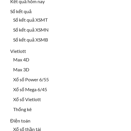
Kết quả hôm nay
Sổ kết quả
Sổ kết quả XSMT
Sổ kết quả XSMN
Sổ kết quả XSMB
Vietlott
Max 4D
Max 3D
Xổ số Power 6/55
Xổ số Mega 6/45
Xổ số Vietlott
Thống kê
Điện toán
Xổ số thần tài