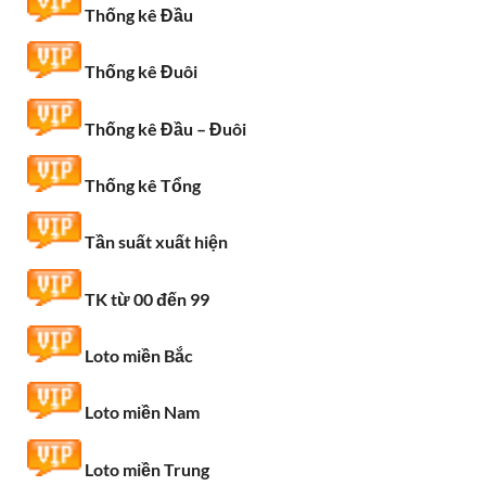
Thống kê Đầu
Thống kê Đuôi
Thống kê Đầu – Đuôi
Thống kê Tổng
Tần suất xuất hiện
TK từ 00 đến 99
Loto miền Bắc
Loto miền Nam
Loto miền Trung